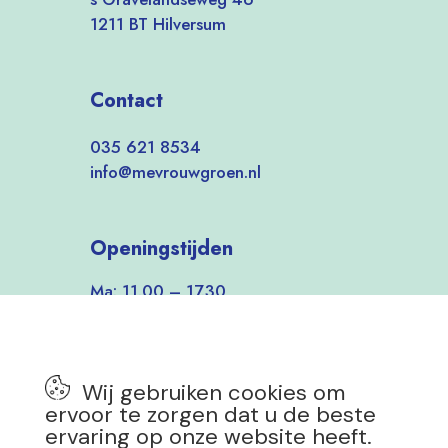
1211 BT Hilversum
Contact
035 621 8534
info@mevrouwgroen.nl
Openingstijden
Ma: 11.00 – 17.30
Di-Vrij: 9.30 – 17.30
Zat: 9.30 – 17.00
Zon: 12.00 – 17.00
Wij gebruiken cookies om
7 dagen per week open!
ervoor te zorgen dat u de beste
ervaring op onze website heeft.