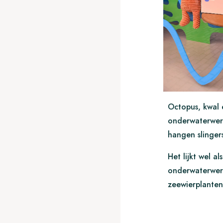
Octopus, kwal 
onderwaterwere
hangen slingers
Het lijkt wel al
onderwaterwere
zeewierplante