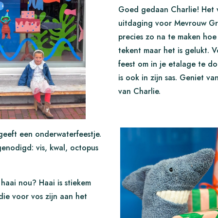
Goed gedaan Charlie! Het 
uitdaging voor Mevrouw G
precies zo na te maken hoe 
tekent maar het is gelukt. 
feest om in je etalage te d
is ook in zijn sas. Geniet va
van Charlie.
 geeft een onderwaterfeestje.
genodigd: vis, kwal, octopus
haai nou? Haai is stiekem
die voor vos zijn aan het