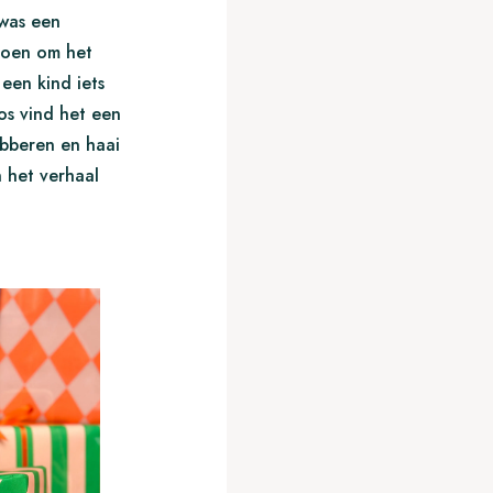
was een
roen om het
een kind iets
Vos vind het een
obberen en haai
n het verhaal