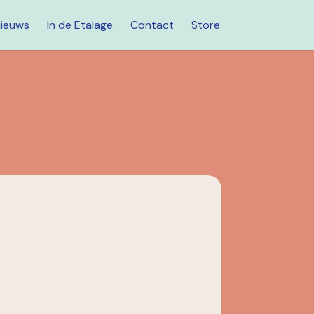
ieuws
In de Etalage
Contact
Store