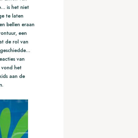
 is het niet
e te laten
en bellen eraan
vontuur, een
t de rol van
o geschiedde…
eacties van
n vond het
 kids aan de
n.