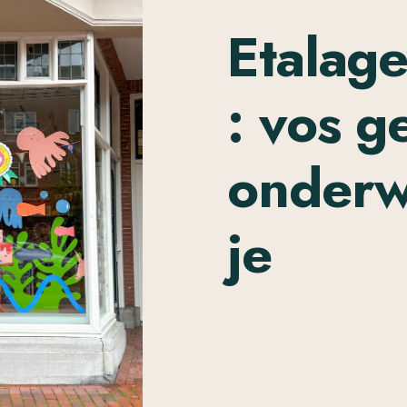
Etalage
: vos g
onderw
je