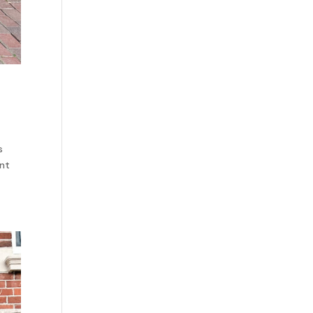
s
ant