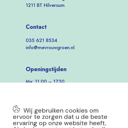
1211 BT Hilversum
Contact
035 621 8534
info@mevrouwgroen.nl
Openingstijden
Ma: 11.00 – 17.30
Di-Vrij: 9.30 – 17.30
Zat: 9.30 – 17.00
Zon: 12.00 – 17.00
Wij gebruiken cookies om
7 dagen per week open!
ervoor te zorgen dat u de beste
ervaring op onze website heeft.