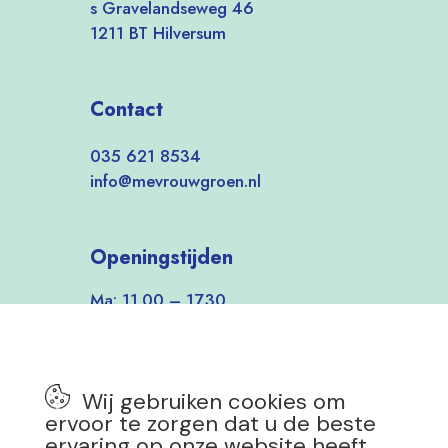
s Gravelandseweg 46
1211 BT Hilversum
Contact
035 621 8534
info@mevrouwgroen.nl
Openingstijden
Ma: 11.00 – 17.30
Di-Vrij: 9.30 – 17.30
Zat: 9.30 – 17.00
Zon: 12.00 – 17.00
Wij gebruiken cookies om
7 dagen per week open!
ervoor te zorgen dat u de beste
ervaring op onze website heeft.