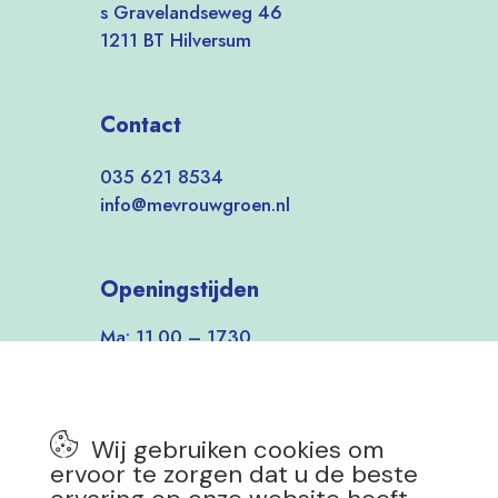
s Gravelandseweg 46
1211 BT Hilversum
Contact
035 621 8534
info@mevrouwgroen.nl
Openingstijden
Ma: 11.00 – 17.30
Di-Vrij: 9.30 – 17.30
Zat: 9.30 – 17.00
Zon: 12.00 – 17.00
Wij gebruiken cookies om
7 dagen per week open!
ervoor te zorgen dat u de beste