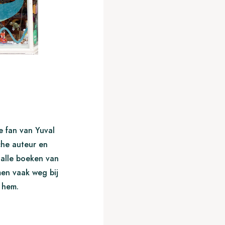
 fan van Yuval
che auteur en
 alle boeken van
men vaak weg bij
an hem.