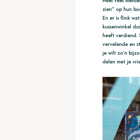
Heel veel mense
zien” op hun buc
En er is flink wa
kussenwinkel dus 
heeft verdiend. 
vervelende en s
je wilt zo’n bij
delen met je vr