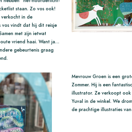
n hebben “het-noorderlicht-
ketlist staan. Zo vos ook!
t verkocht in de
vos vindt dat hij dit reisje
Samen met zijn ietwat
toute vriend haai. Want ja…
zondere gebeurtenis graag
iend.
Mevrouw Groen is een grote
Zommer. Hij is een fantastis
illustrator. Ze verkoopt ook
Yuval in de winkel. We dro
de prachtige illustraties v