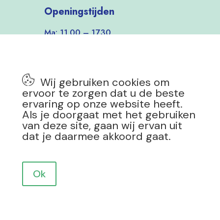
Openingstijden
Ma: 11.00 – 17.30
Di-Vrij: 9.30 – 17.30
Zat: 9.30 – 17.00
Zon: 12.00 – 17.00
Wij gebruiken cookies om
7 dagen per week open!
ervoor te zorgen dat u de beste
ervaring op onze website heeft.
Als je doorgaat met het gebruiken
van deze site, gaan wij ervan uit
dat je daarmee akkoord gaat.
Privacy Policy
|
Copyright 2025 Mevrouw Groen
Design by
Drokkie
Ok