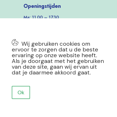
Openingstijden
Ma: 11.00 – 17.30
Di-Vrij: 9.30 – 17.30
Zat: 9.30 – 17.00
Zon: 12.00 – 17.00
Wij gebruiken cookies om
7 dagen per week open!
ervoor te zorgen dat u de beste
ervaring op onze website heeft.
Als je doorgaat met het gebruiken
van deze site, gaan wij ervan uit
dat je daarmee akkoord gaat.
Privacy Policy
|
Copyright 2025 Mevrouw Groen
Design by
Drokkie
Ok