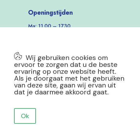
Openingstijden
Ma: 11.00 – 17.30
Di-Vrij: 9.30 – 17.30
Zat: 9.30 – 17.00
Zon: 12.00 – 17.00
Wij gebruiken cookies om
7 dagen per week open!
ervoor te zorgen dat u de beste
ervaring op onze website heeft.
Als je doorgaat met het gebruiken
van deze site, gaan wij ervan uit
dat je daarmee akkoord gaat.
Privacy Policy
|
Copyright 2025 Mevrouw Groen
Design by
Drokkie
Ok