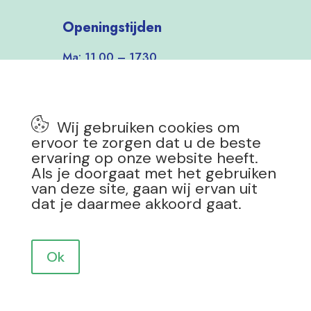
Openingstijden
Ma: 11.00 – 17.30
Di-Vrij: 9.30 – 17.30
Zat: 9.30 – 17.00
Zon: 12.00 – 17.00
Wij gebruiken cookies om
7 dagen per week open!
ervoor te zorgen dat u de beste
ervaring op onze website heeft.
Als je doorgaat met het gebruiken
van deze site, gaan wij ervan uit
dat je daarmee akkoord gaat.
Privacy Policy
|
Copyright 2025 Mevrouw Groen
Design by
Drokkie
Ok