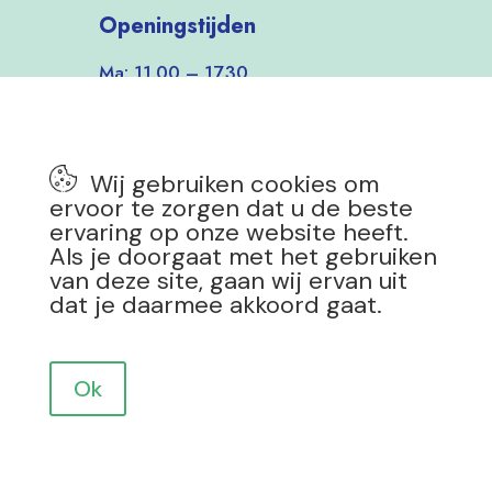
Openingstijden
Ma: 11.00 – 17.30
Di-Vrij: 9.30 – 17.30
Zat: 9.30 – 17.00
Zon: 12.00 – 17.00
Wij gebruiken cookies om
7 dagen per week open!
ervoor te zorgen dat u de beste
ervaring op onze website heeft.
Als je doorgaat met het gebruiken
van deze site, gaan wij ervan uit
dat je daarmee akkoord gaat.
Privacy Policy
|
Copyright 2025 Mevrouw Groen
Design by
Drokkie
Ok