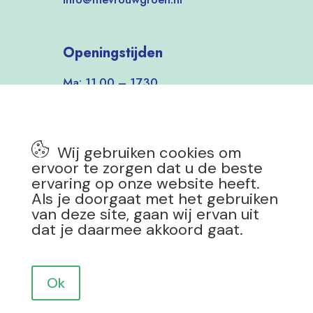
Openingstijden
Ma: 11.00 – 17.30
Di-Vrij: 9.30 – 17.30
Zat: 9.30 – 17.00
Zon: 12.00 – 17.00
Wij gebruiken cookies om
7 dagen per week open!
ervoor te zorgen dat u de beste
ervaring op onze website heeft.
Als je doorgaat met het gebruiken
van deze site, gaan wij ervan uit
dat je daarmee akkoord gaat.
Privacy Policy
|
Copyright 2025 Mevrouw Groen
Design by
Drokkie
Ok