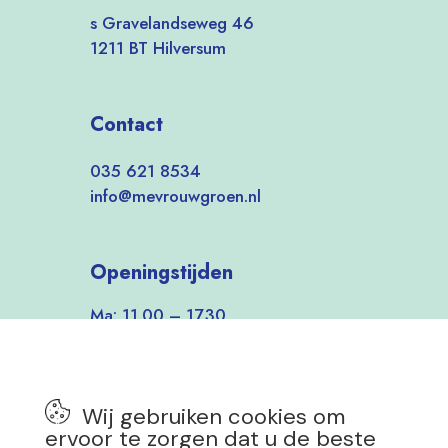
s Gravelandseweg 46
1211 BT Hilversum
Contact
035 621 8534
info@mevrouwgroen.nl
Openingstijden
Ma: 11.00 – 17.30
Di-Vrij: 9.30 – 17.30
Zat: 9.30 – 17.00
Zon: 12.00 – 17.00
Wij gebruiken cookies om
7 dagen per week open!
ervoor te zorgen dat u de beste