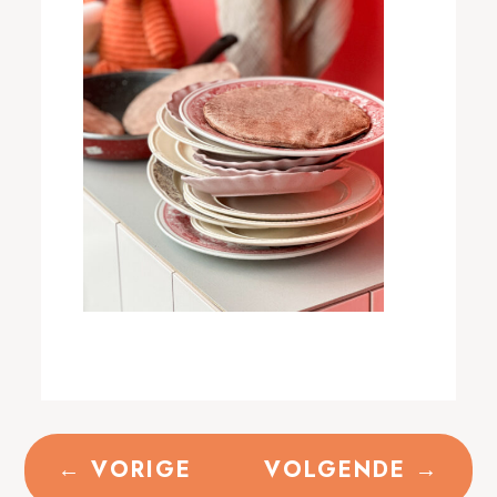
←
VORIGE
VOLGENDE
→