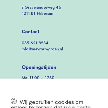
s Gravelandseweg 46
1211 BT Hilversum
Contact
035 621 8534
info@mevrouwgroen.nl
Openingstijden
Ma: 11.00 – 17.30
Di-Vrij: 9.30 – 17.30
Zat: 9.30 – 17.00
Zon: 12.00 – 17.00
Wij gebruiken cookies om
7 dagen per week open!
ervoor te zorgen dat u de beste