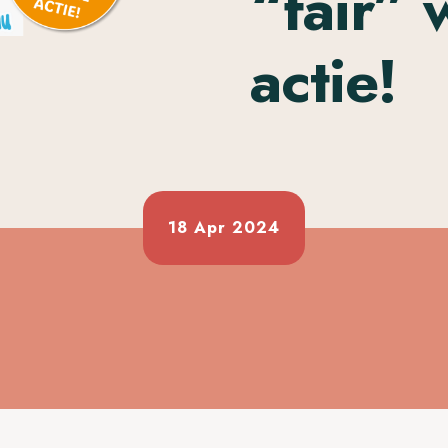
“fair” 
actie!
18 Apr 2024